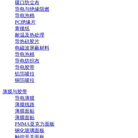
碟口防尘布
导电与绝缘阻燃
导电泡棉
PC绝缘片
青稞纸
耐温及热处理
导热硅胶片
电磁波屏蔽材料
导电泡棉
导电纺织布
导电胶带
铝箔唛拉
铜箔唛拉
薄膜与胶带
导电薄膜
薄膜线路
薄膜面贴
薄膜面贴
PMMA亚克力面板
钢化玻璃面板
触控开关面板