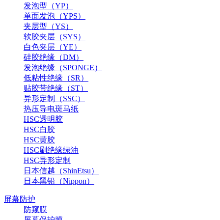
发泡型（YP）
单面发泡（YPS）
夹层型（YS）
软胶夹层（SYS）
白色夹层（YE）
硅胶绝缘（DM）
发泡绝缘（SPONGE）
低粘性绝缘（SR）
贴胶带绝缘（ST）
异形定制（SSC）
热压导电斑马纸
HSC透明胶
HSC白胶
HSC黄胶
HSC刷绝缘绿油
HSC异形定制
日本信越（ShinEtsu）
日本黑铅（Nippon）
屏幕防护
防窥膜
屏幕保护膜