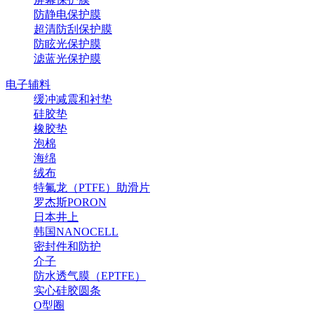
防静电保护膜
超清防刮保护膜
防眩光保护膜
滤蓝光保护膜
电子辅料
缓冲减震和衬垫
硅胶垫
橡胶垫
泡棉
海绵
绒布
特氟龙（PTFE）助滑片
罗杰斯PORON
日本井上
韩国NANOCELL
密封件和防护
介子
防水透气膜（EPTFE）
实心硅胶圆条
O型圈