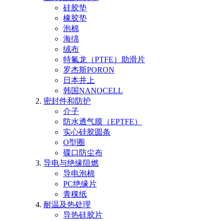
硅胶垫
橡胶垫
泡棉
海绵
绒布
特氟龙（PTFE）助滑片
罗杰斯PORON
日本井上
韩国NANOCELL
密封件和防护
介子
防水透气膜（EPTFE）
实心硅胶圆条
O型圈
碟口防尘布
导电与绝缘阻燃
导电泡棉
PC绝缘片
青稞纸
耐温及热处理
导热硅胶片