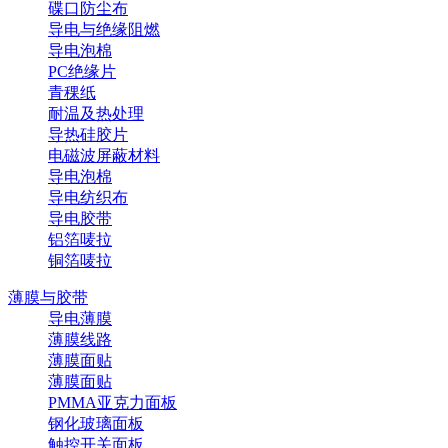
碟口防尘布
导电与绝缘阻燃
导电泡棉
PC绝缘片
青稞纸
耐温及热处理
导热硅胶片
电磁波屏蔽材料
导电泡棉
导电纺织布
导电胶带
铝箔唛拉
铜箔唛拉
薄膜与胶带
导电薄膜
薄膜线路
薄膜面贴
薄膜面贴
PMMA亚克力面板
钢化玻璃面板
触控开关面板