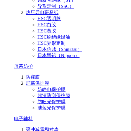
贴胶带绝缘（ST）
异形定制（SSC）
热压导电斑马纸
HSC透明胶
HSC白胶
HSC黄胶
HSC刷绝缘绿油
HSC异形定制
日本信越（ShinEtsu）
日本黑铅（Nippon）
屏幕防护
防窥膜
屏幕保护膜
防静电保护膜
超清防刮保护膜
防眩光保护膜
滤蓝光保护膜
电子辅料
缓冲减震和衬垫