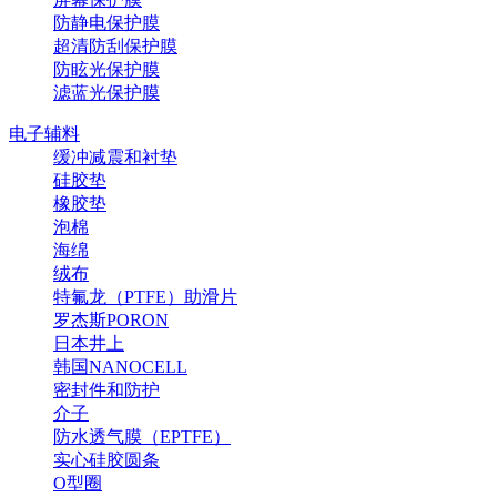
防静电保护膜
超清防刮保护膜
防眩光保护膜
滤蓝光保护膜
电子辅料
缓冲减震和衬垫
硅胶垫
橡胶垫
泡棉
海绵
绒布
特氟龙（PTFE）助滑片
罗杰斯PORON
日本井上
韩国NANOCELL
密封件和防护
介子
防水透气膜（EPTFE）
实心硅胶圆条
O型圈