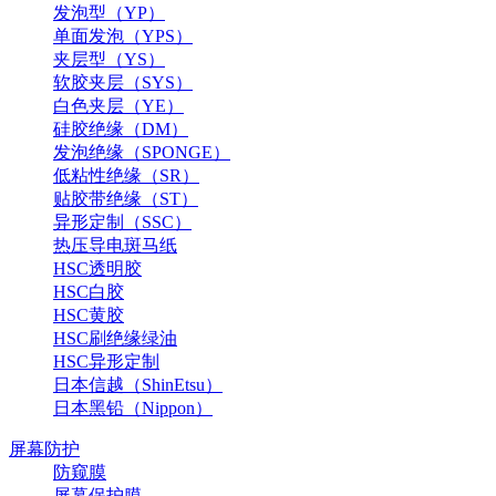
发泡型（YP）
单面发泡（YPS）
夹层型（YS）
软胶夹层（SYS）
白色夹层（YE）
硅胶绝缘（DM）
发泡绝缘（SPONGE）
低粘性绝缘（SR）
贴胶带绝缘（ST）
异形定制（SSC）
热压导电斑马纸
HSC透明胶
HSC白胶
HSC黄胶
HSC刷绝缘绿油
HSC异形定制
日本信越（ShinEtsu）
日本黑铅（Nippon）
屏幕防护
防窥膜
屏幕保护膜