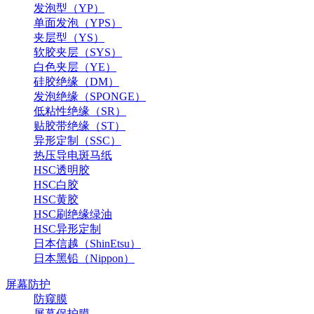
发泡型（YP）
单面发泡（YPS）
夹层型（YS）
软胶夹层（SYS）
白色夹层（YE）
硅胶绝缘（DM）
发泡绝缘（SPONGE）
低粘性绝缘（SR）
贴胶带绝缘（ST）
异形定制（SSC）
热压导电斑马纸
HSC透明胶
HSC白胶
HSC黄胶
HSC刷绝缘绿油
HSC异形定制
日本信越（ShinEtsu）
日本黑铅（Nippon）
屏幕防护
防窥膜
屏幕保护膜