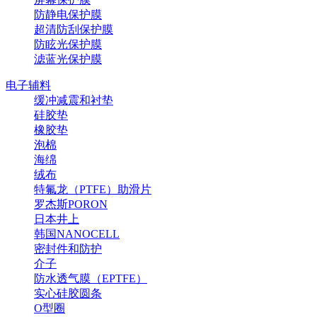
防静电保护膜
超清防刮保护膜
防眩光保护膜
滤蓝光保护膜
电子辅料
缓冲减震和衬垫
硅胶垫
橡胶垫
泡棉
海绵
绒布
特氟龙（PTFE）助滑片
罗杰斯PORON
日本井上
韩国NANOCELL
密封件和防护
介子
防水透气膜（EPTFE）
实心硅胶圆条
O型圈