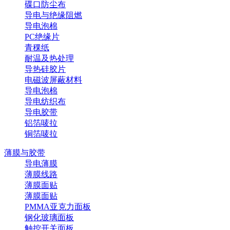
碟口防尘布
导电与绝缘阻燃
导电泡棉
PC绝缘片
青稞纸
耐温及热处理
导热硅胶片
电磁波屏蔽材料
导电泡棉
导电纺织布
导电胶带
铝箔唛拉
铜箔唛拉
薄膜与胶带
导电薄膜
薄膜线路
薄膜面贴
薄膜面贴
PMMA亚克力面板
钢化玻璃面板
触控开关面板