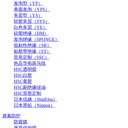
发泡型（YP）
单面发泡（YPS）
夹层型（YS）
软胶夹层（SYS）
白色夹层（YE）
硅胶绝缘（DM）
发泡绝缘（SPONGE）
低粘性绝缘（SR）
贴胶带绝缘（ST）
异形定制（SSC）
热压导电斑马纸
HSC透明胶
HSC白胶
HSC黄胶
HSC刷绝缘绿油
HSC异形定制
日本信越（ShinEtsu）
日本黑铅（Nippon）
屏幕防护
防窥膜
屏幕保护膜