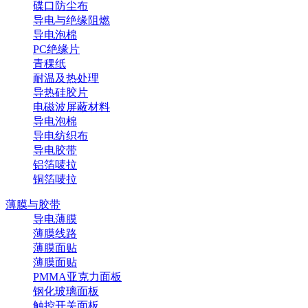
碟口防尘布
导电与绝缘阻燃
导电泡棉
PC绝缘片
青稞纸
耐温及热处理
导热硅胶片
电磁波屏蔽材料
导电泡棉
导电纺织布
导电胶带
铝箔唛拉
铜箔唛拉
薄膜与胶带
导电薄膜
薄膜线路
薄膜面贴
薄膜面贴
PMMA亚克力面板
钢化玻璃面板
触控开关面板