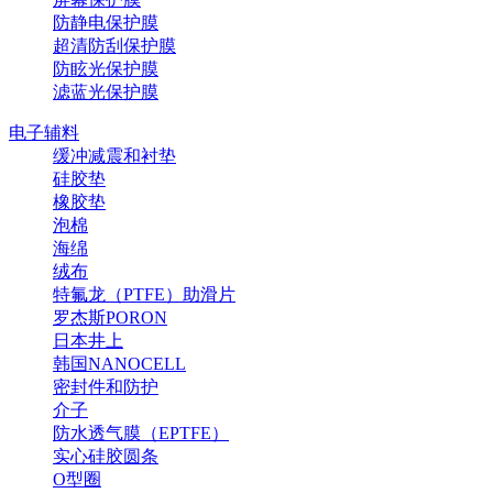
防静电保护膜
超清防刮保护膜
防眩光保护膜
滤蓝光保护膜
电子辅料
缓冲减震和衬垫
硅胶垫
橡胶垫
泡棉
海绵
绒布
特氟龙（PTFE）助滑片
罗杰斯PORON
日本井上
韩国NANOCELL
密封件和防护
介子
防水透气膜（EPTFE）
实心硅胶圆条
O型圈